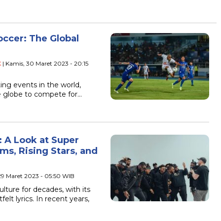
ccer: The Global
K
| Kamis, 30 Maret 2023 - 20:15
ing events in the world,
e globe to compete for…
 A Look at Super
s, Rising Stars, and
29 Maret 2023 - 05:50 WIB
lture for decades, with its
elt lyrics. In recent years,