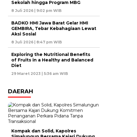
Sekolah hingga Program MBG
8 Juli 2026 | 9:02 pm WIB
BADKO HMI Jawa Barat Gelar HMI
GEMBIRA, Tebar Kebahagiaan Lewat
Aksi Sosial
8 Juli 2026 | 8:47 pm WIB
Exploring the Nutritional Benefits
of Fruits in a Healthy and Balanced
Diet
29 Maret 2023 | 5:36 am WIB
DAERAH
Kompak dan Solid, Kapolres
Simalungun Bersama Kajari Dukung