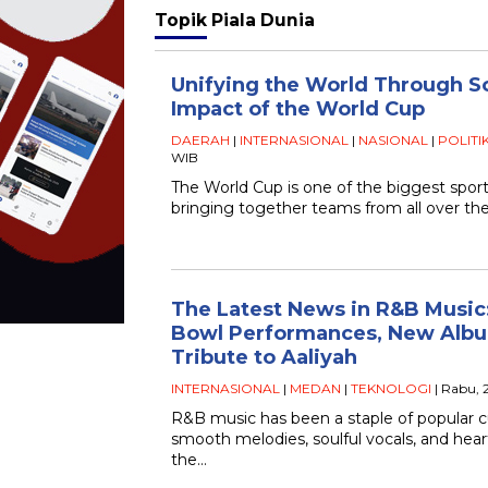
Topik
Piala Dunia
Unifying the World Through So
Impact of the World Cup
DAERAH
|
INTERNASIONAL
|
NASIONAL
|
POLITI
WIB
The World Cup is one of the biggest sport
bringing together teams from all over th
The Latest News in R&B Music:
Bowl Performances, New Album
Tribute to Aaliyah
INTERNASIONAL
|
MEDAN
|
TEKNOLOGI
| Rabu, 
R&B music has been a staple of popular cu
smooth melodies, soulful vocals, and heartf
the…