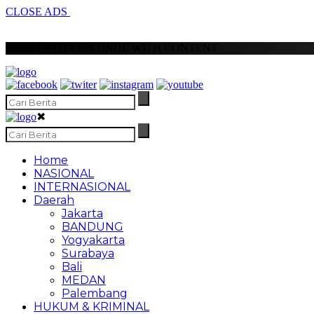
CLOSE ADS
SCROLL TO CONTINUE WITH CONTENT
✖
Home
NASIONAL
INTERNASIONAL
Daerah
Jakarta
BANDUNG
Yogyakarta
Surabaya
Bali
MEDAN
Palembang
HUKUM & KRIMINAL