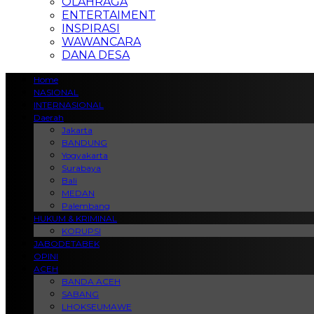
OLAHRAGA
ENTERTAIMENT
INSPIRASI
WAWANCARA
DANA DESA
Home
NASIONAL
INTERNASIONAL
Daerah
Jakarta
BANDUNG
Yogyakarta
Surabaya
Bali
MEDAN
Palembang
HUKUM & KRIMINAL
KORUPSI
JABODETABEK
OPINI
ACEH
BANDA ACEH
SABANG
LHOKSEUMAWE