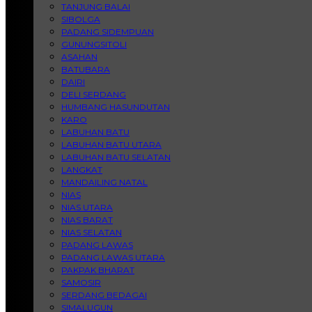
TANJUNG BALAI
SIBOLGA
PADANG SIDEMPUAN
GUNUNGSITOLI
ASAHAN
BATUBARA
DAIRI
DELI SERDANG
HUMBANG HASUNDUTAN
KARO
LABUHAN BATU
LABUHAN BATU UTARA
LABUHAN BATU SELATAN
LANGKAT
MANDAILING NATAL
NIAS
NIAS UTARA
NIAS BARAT
NIAS SELATAN
PADANG LAWAS
PADANG LAWAS UTARA
PAKPAK BHARAT
SAMOSIR
SERDANG BEDAGAI
SIMALUGUN