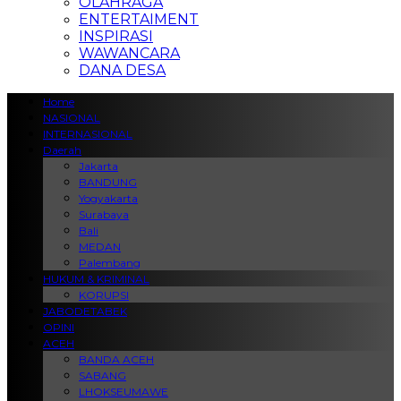
OLAHRAGA
ENTERTAIMENT
INSPIRASI
WAWANCARA
DANA DESA
Home
NASIONAL
INTERNASIONAL
Daerah
Jakarta
BANDUNG
Yogyakarta
Surabaya
Bali
MEDAN
Palembang
HUKUM & KRIMINAL
KORUPSI
JABODETABEK
OPINI
ACEH
BANDA ACEH
SABANG
LHOKSEUMAWE