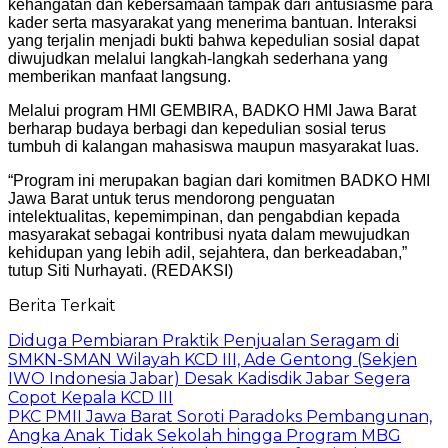
kehangatan dan kebersamaan tampak dari antusiasme para
kader serta masyarakat yang menerima bantuan. Interaksi
yang terjalin menjadi bukti bahwa kepedulian sosial dapat
diwujudkan melalui langkah-langkah sederhana yang
memberikan manfaat langsung.
Melalui program HMI GEMBIRA, BADKO HMI Jawa Barat
berharap budaya berbagi dan kepedulian sosial terus
tumbuh di kalangan mahasiswa maupun masyarakat luas.
“Program ini merupakan bagian dari komitmen BADKO HMI
Jawa Barat untuk terus mendorong penguatan
intelektualitas, kepemimpinan, dan pengabdian kepada
masyarakat sebagai kontribusi nyata dalam mewujudkan
kehidupan yang lebih adil, sejahtera, dan berkeadaban,”
tutup Siti Nurhayati. (REDAKSI)
Berita Terkait
Diduga Pembiaran Praktik Penjualan Seragam di
SMKN-SMAN Wilayah KCD III, Ade Gentong (Sekjen
IWO Indonesia Jabar) Desak Kadisdik Jabar Segera
Copot Kepala KCD III
PKC PMII Jawa Barat Soroti Paradoks Pembangunan,
Angka Anak Tidak Sekolah hingga Program MBG