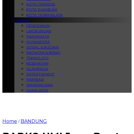
KOTA CIREBON
KOTA SUKABUMI
KOTA TASIKMALAYA
LAINNYA
PENDIDIKAN
LINGKUNGAN
PARIWISATA
HUMANIORA
SOSIAL & BUDAYA
EKONOMI & BISNIS
TEKNOLOGI
KESEHATAN
OLAHRAGA
ENTERTAIMENT
INSPIRASI
WAWANCARA
DANA DESA
Home
BANDUNG
/