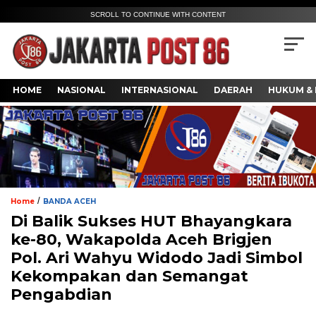
SCROLL TO CONTINUE WITH CONTENT
HOME
NASIONAL
INTERNASIONAL
DAERAH
HUKUM & 
/
Home
BANDA ACEH
Di Balik Sukses HUT Bhayangkara
ke-80, Wakapolda Aceh Brigjen
Pol. Ari Wahyu Widodo Jadi Simbol
Kekompakan dan Semangat
Pengabdian