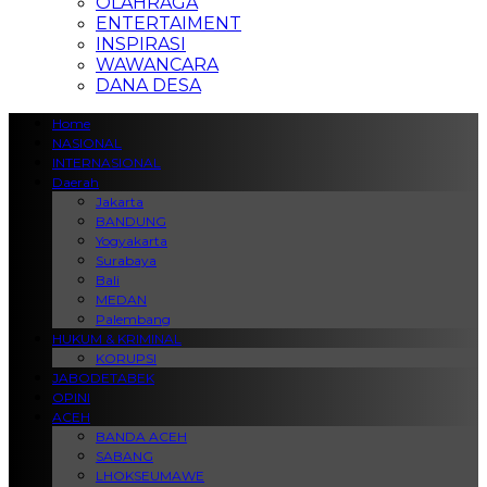
OLAHRAGA
ENTERTAIMENT
INSPIRASI
WAWANCARA
DANA DESA
Home
NASIONAL
INTERNASIONAL
Daerah
Jakarta
BANDUNG
Yogyakarta
Surabaya
Bali
MEDAN
Palembang
HUKUM & KRIMINAL
KORUPSI
JABODETABEK
OPINI
ACEH
BANDA ACEH
SABANG
LHOKSEUMAWE