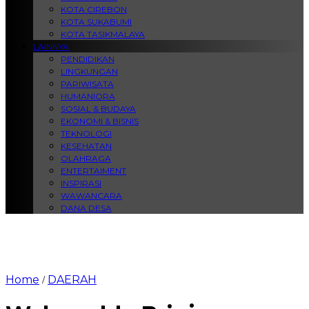
KOTA CIREBON
KOTA SUKABUMI
KOTA TASIKMALAYA
LAINNYA
PENDIDIKAN
LINGKUNGAN
PARIWISATA
HUMANIORA
SOSIAL & BUDAYA
EKONOMI & BISNIS
TEKNOLOGI
KESEHATAN
OLAHRAGA
ENTERTAIMENT
INSPIRASI
WAWANCARA
DANA DESA
Home
DAERAH
/