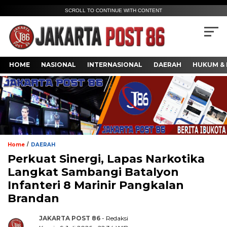
SCROLL TO CONTINUE WITH CONTENT
HOME
NASIONAL
INTERNASIONAL
DAERAH
HUKUM & 
/
Home
DAERAH
Perkuat Sinergi, Lapas Narkotika
Langkat Sambangi Batalyon
Infanteri 8 Marinir Pangkalan
Brandan
JAKARTA POST 86
- Redaksi