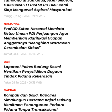
Tambang di Samadua, Aceh Selatan;
BAKORNAS LEPPAMI PB HMI: Kami
Siap Mengawal Aspirasi Masyarakat
Minggu, 2 Agu 2026 - 21:19 WIB
NASIONAL
Prof DR Sutan Nasomal Meminta
Ketua Umum PDI Perjuangan Agar
Memberikan Klarifikasi Ucapan
Anggotanya “Menghina Wartawan
Gerombolan Sirkus”
Jumat, 31 Jul 2026 - 07:05 WIB
Bali
Laporan! Polres Badung Resmi
Hentikan Penyelidikan Dugaan
Tindak Pidana Kekerasan
Rabu, 29 Jul 2026 - 00:35 WIB
DAERAH
Kompak dan Solid, Kapolres
Simalungun Bersama Kajari Dukung
Komitmen Penanganan Perkara
Pidana Tanpa Transaksional