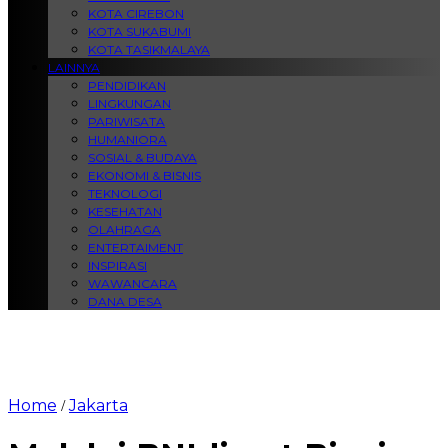
KOTA CIREBON
KOTA SUKABUMI
KOTA TASIKMALAYA
LAINNYA
PENDIDIKAN
LINGKUNGAN
PARIWISATA
HUMANIORA
SOSIAL & BUDAYA
EKONOMI & BISNIS
TEKNOLOGI
KESEHATAN
OLAHRAGA
ENTERTAIMENT
INSPIRASI
WAWANCARA
DANA DESA
Home
Jakarta
/