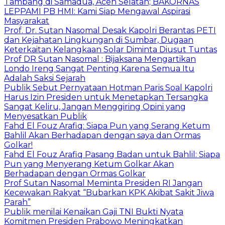
Tambang di Samadua, Aceh Selatan; BAKORNAS
LEPPAMI PB HMI: Kami Siap Mengawal Aspirasi
Masyarakat
Prof. Dr. Sutan Nasomal Desak Kapolri Berantas PETI
dan Kejahatan Lingkungan di Sumbar, Dugaan
Keterkaitan Kelangkaan Solar Diminta Diusut Tuntas
Prof DR Sutan Nasomal : Bijaksana Mengartikan
Londo Ireng Sangat Penting Karena Semua Itu
Adalah Saksi Sejarah
Publik Sebut Pernyataan Hotman Paris Soal Kapolri
Harus Izin Presiden untuk Menetapkan Tersangka
Sangat Keliru, Jangan Menggiring Opini yang
Menyesatkan Publik
Fahd El Fouz Arafiq: Siapa Pun yang Serang Ketum
Bahlil Akan Berhadapan dengan saya dan Ormas
Golkar!
Fahd El Fouz Arafiq Pasang Badan untuk Bahlil: Siapa
Pun yang Menyerang Ketum Golkar Akan
Berhadapan dengan Ormas Golkar
Prof Sutan Nasomal Meminta Presiden RI Jangan
Kecewakan Rakyat “Bubarkan KPK Akibat Sakit Jiwa
Parah”
Publik menilai Kenaikan Gaji TNI Bukti Nyata
Komitmen Presiden Prabowo Meningkatkan