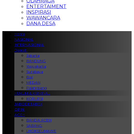
OLAHRAGA
ENTERTAIMENT
INSPIRASI
WAWANCARA
DANA DESA
Home
NASIONAL
INTERNASIONAL
Daerah
Jakarta
BANDUNG
Yogyakarta
Surabaya
Bali
MEDAN
Palembang
HUKUM & KRIMINAL
KORUPSI
JABODETABEK
OPINI
ACEH
BANDA ACEH
SABANG
LHOKSEUMAWE