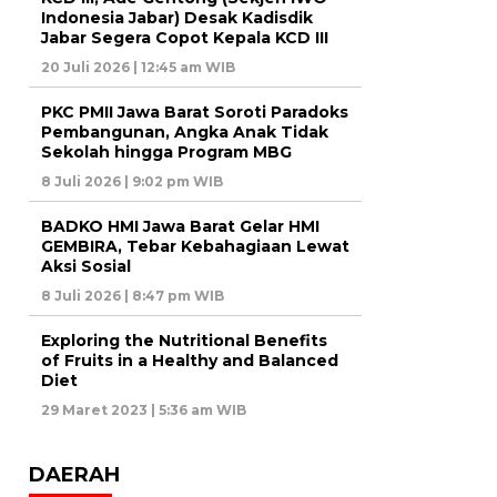
Indonesia Jabar) Desak Kadisdik
Jabar Segera Copot Kepala KCD III
20 Juli 2026 | 12:45 am WIB
PKC PMII Jawa Barat Soroti Paradoks
Pembangunan, Angka Anak Tidak
Sekolah hingga Program MBG
8 Juli 2026 | 9:02 pm WIB
BADKO HMI Jawa Barat Gelar HMI
GEMBIRA, Tebar Kebahagiaan Lewat
Aksi Sosial
8 Juli 2026 | 8:47 pm WIB
Exploring the Nutritional Benefits
of Fruits in a Healthy and Balanced
Diet
29 Maret 2023 | 5:36 am WIB
DAERAH