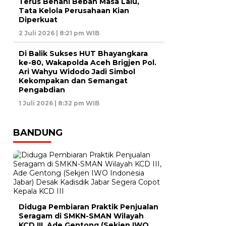
Terus Benahi Beban Masa Lalu,
Tata Kelola Perusahaan Kian
Diperkuat
2 Juli 2026 | 8:21 pm WIB
Di Balik Sukses HUT Bhayangkara
ke-80, Wakapolda Aceh Brigjen Pol.
Ari Wahyu Widodo Jadi Simbol
Kekompakan dan Semangat
Pengabdian
1 Juli 2026 | 8:32 pm WIB
BANDUNG
Diduga Pembiaran Praktik Penjualan
Seragam di SMKN-SMAN Wilayah
KCD III, Ade Gentong (Sekjen IWO