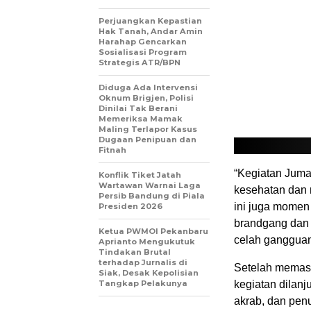
Perjuangkan Kepastian
Hak Tanah, Andar Amin
Harahap Gencarkan
Sosialisasi Program
Strategis ATR/BPN
Diduga Ada Intervensi
Oknum Brigjen, Polisi
Dinilai Tak Berani
Memeriksa Mamak
Maling Terlapor Kasus
Dugaan Penipuan dan
Fitnah
“Kegiatan Juma
Konflik Tiket Jatah
Wartawan Warnai Laga
kesehatan dan r
Persib Bandung di Piala
ini juga momen 
Presiden 2026
brandgang dan p
Ketua PWMOI Pekanbaru
celah gangguan
Aprianto Mengukutuk
Tindakan Brutal
terhadap Jurnalis di
Setelah memast
Siak, Desak Kepolisian
Tangkap Pelakunya
kegiatan dilan
akrab, dan pen