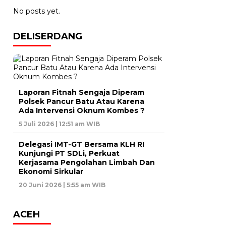
No posts yet.
DELISERDANG
Laporan Fitnah Sengaja Diperam
Polsek Pancur Batu Atau Karena
Ada Intervensi Oknum Kombes ?
5 Juli 2026 | 12:51 am WIB
Delegasi IMT-GT Bersama KLH RI
Kunjungi PT SDLi, Perkuat
Kerjasama Pengolahan Limbah Dan
Ekonomi Sirkular
20 Juni 2026 | 5:55 am WIB
ACEH