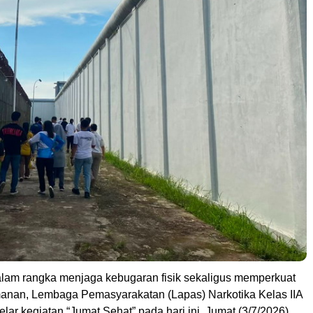
am rangka menjaga kebugaran fisik sekaligus memperkuat
nan, Lembaga Pemasyarakatan (Lapas) Narkotika Kelas IIA
ar kegiatan “Jumat Sehat” pada hari ini, Jumat (3/7/2026).