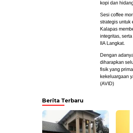
kopi dan hidanga
Sesi coffee mo
strategis untuk
Kalapas member
integritas, ser
IIA Langkat.
Dengan adanya 
diharapkan selu
fisik yang prim
kekeluargaan y
(AVID)
Berita Terbaru