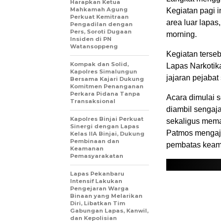
Harapkan Ketua
Mahkamah Agung
Kegiatan pagi i
Perkuat Kemitraan
area luar lapas
Pengadilan dengan
Pers, Soroti Dugaan
morning.
Insiden di PN
Watansoppeng
Kegiatan terseb
Kompak dan Solid,
Lapas Narkotika
Kapolres Simalungun
jajaran pejabat 
Bersama Kajari Dukung
Komitmen Penanganan
Perkara Pidana Tanpa
Acara dimulai s
Transaksional
diambil sengaja
Kapolres Binjai Perkuat
sekaligus mema
Sinergi dengan Lapas
Patmos mengaja
Kelas IIA Binjai, Dukung
Pembinaan dan
pembatas keaman
Keamanan
Pemasyarakatan
Lapas Pekanbaru
Intensif Lakukan
Pengejaran Warga
Binaan yang Melarikan
Diri, Libatkan Tim
Gabungan Lapas, Kanwil,
dan Kepolisian