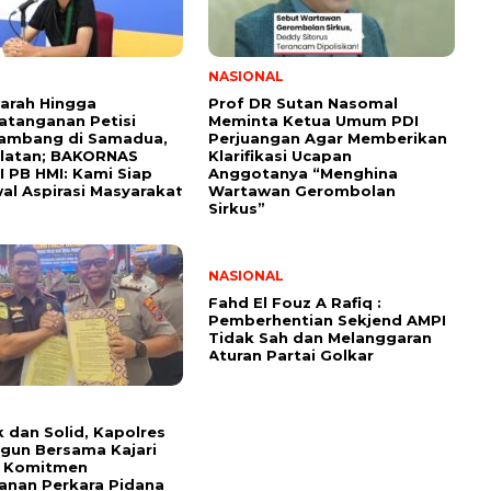
NASIONAL
arah Hingga
Prof DR Sutan Nasomal
tanganan Petisi
Meminta Ketua Umum PDI
Tambang di Samadua,
Perjuangan Agar Memberikan
elatan; BAKORNAS
Klarifikasi Ucapan
 PB HMI: Kami Siap
Anggotanya “Menghina
l Aspirasi Masyarakat
Wartawan Gerombolan
Sirkus”
NASIONAL
Fahd El Fouz A Rafiq :
Pemberhentian Sekjend AMPI
Tidak Sah dan Melanggaran
Aturan Partai Golkar
dan Solid, Kapolres
gun Bersama Kajari
 Komitmen
anan Perkara Pidana