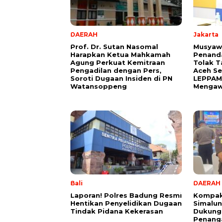
DAERAH
Jakarta
Prof. Dr. Sutan Nasomal
Musyaw
Harapkan Ketua Mahkamah
Penanda
Agung Perkuat Kemitraan
Tolak 
Pengadilan dengan Pers,
Aceh S
Soroti Dugaan Insiden di PN
LEPPAMI
Watansoppeng
Mengawa
Bali
DAERAH
Laporan! Polres Badung Resmi
Kompak 
Hentikan Penyelidikan Dugaan
Simalun
Tindak Pidana Kekerasan
Dukung
Penang