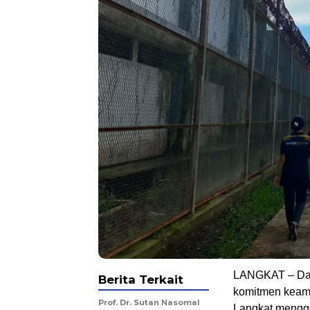
LANGKAT – Dal
Berita Terkait
komitmen keama
Prof. Dr. Sutan Nasomal
Langkat menggel