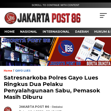
SCROLL TO CONTINUE WITH CONTENT
HOME
NASIONAL
INTERNASIONAL
DAERAH
HUKUM & 
/
Home
GAYO LUES
Satresnarkoba Polres Gayo Lues
Ringkus Dua Pelaku
Penyalahgunaan Sabu, Pemasok
Masih Diburu
JAKARTA POST 86
- Redaksi