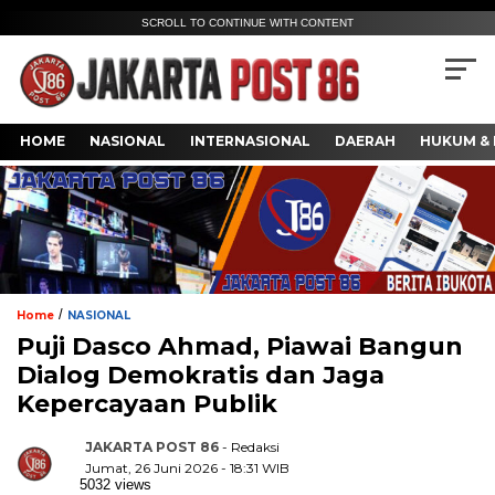
SCROLL TO CONTINUE WITH CONTENT
HOME
NASIONAL
INTERNASIONAL
DAERAH
HUKUM & 
/
Home
NASIONAL
Puji Dasco Ahmad, Piawai Bangun
Dialog Demokratis dan Jaga
Kepercayaan Publik
JAKARTA POST 86
- Redaksi
Jumat, 26 Juni 2026 - 18:31 WIB
5032 views