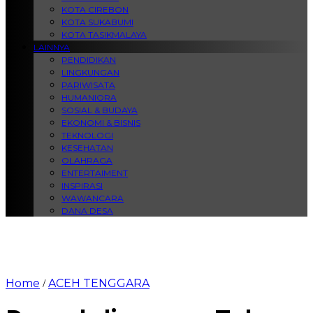
KOTA CIREBON
KOTA SUKABUMI
KOTA TASIKMALAYA
LAINNYA
PENDIDIKAN
LINGKUNGAN
PARIWISATA
HUMANIORA
SOSIAL & BUDAYA
EKONOMI & BISNIS
TEKNOLOGI
KESEHATAN
OLAHRAGA
ENTERTAIMENT
INSPIRASI
WAWANCARA
DANA DESA
Home
ACEH TENGGARA
/