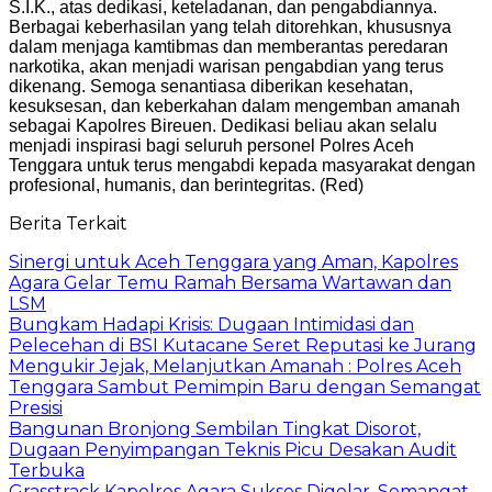
S.I.K., atas dedikasi, keteladanan, dan pengabdiannya.
Berbagai keberhasilan yang telah ditorehkan, khususnya
dalam menjaga kamtibmas dan memberantas peredaran
narkotika, akan menjadi warisan pengabdian yang terus
dikenang. Semoga senantiasa diberikan kesehatan,
kesuksesan, dan keberkahan dalam mengemban amanah
sebagai Kapolres Bireuen. Dedikasi beliau akan selalu
menjadi inspirasi bagi seluruh personel Polres Aceh
Tenggara untuk terus mengabdi kepada masyarakat dengan
profesional, humanis, dan berintegritas. (Red)
Berita Terkait
Sinergi untuk Aceh Tenggara yang Aman, Kapolres
Agara Gelar Temu Ramah Bersama Wartawan dan
LSM
Bungkam Hadapi Krisis: Dugaan Intimidasi dan
Pelecehan di BSI Kutacane Seret Reputasi ke Jurang
Mengukir Jejak, Melanjutkan Amanah : Polres Aceh
Tenggara Sambut Pemimpin Baru dengan Semangat
Presisi
Bangunan Bronjong Sembilan Tingkat Disorot,
Dugaan Penyimpangan Teknis Picu Desakan Audit
Terbuka
Grasstrack Kapolres Agara Sukses Digelar, Semangat