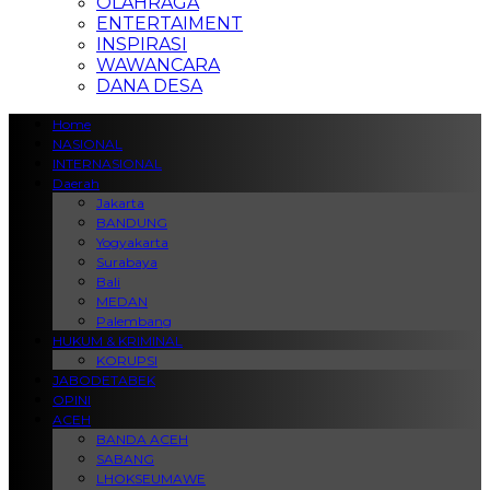
OLAHRAGA
ENTERTAIMENT
INSPIRASI
WAWANCARA
DANA DESA
Home
NASIONAL
INTERNASIONAL
Daerah
Jakarta
BANDUNG
Yogyakarta
Surabaya
Bali
MEDAN
Palembang
HUKUM & KRIMINAL
KORUPSI
JABODETABEK
OPINI
ACEH
BANDA ACEH
SABANG
LHOKSEUMAWE